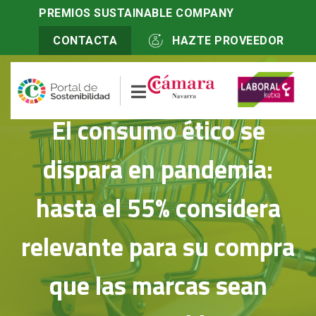
Inicio
>
PREMIOS SUSTAINABLE COMPANY
Actualidad
>
El consumo ético se dispara en pandemia: hasta el
55% considera relevante para su compra que las marcas sean
CONTACTA
HAZTE PROVEEDOR
responsables
El consumo ético se
dispara en pandemia:
hasta el 55% considera
relevante para su compra
que las marcas sean