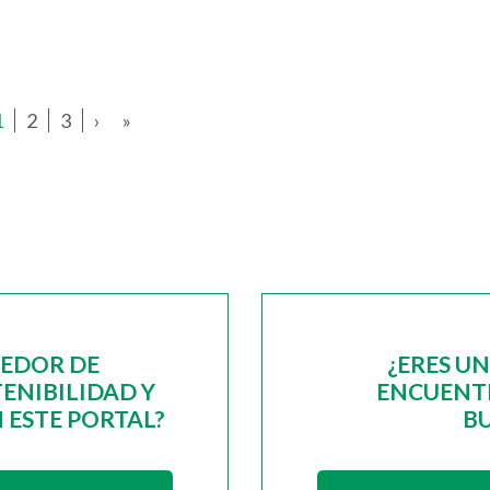
1
2
3
›
»
EEDOR DE
¿ERES U
ENIBILIDAD Y
ENCUENTR
 ESTE PORTAL?
B