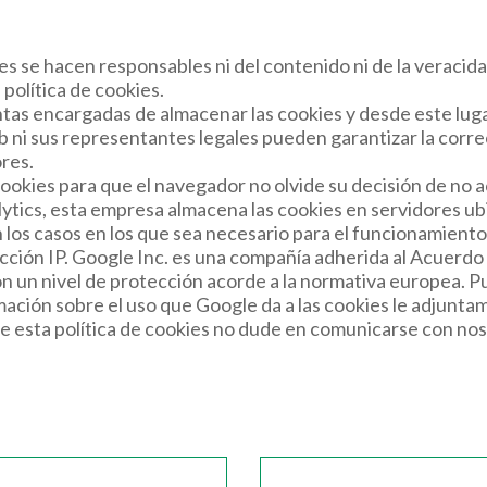
es se hacen responsables ni del contenido ni de la veracida
política de cookies.
as encargadas de almacenar las cookies y desde este luga
b ni sus representantes legales pueden garantizar la corre
res.
cookies para que el navegador no olvide su decisión de no 
alytics, esta empresa almacena las cookies en servidores 
los casos en los que sea necesario para el funcionamiento d
cción IP. Google Inc. es una compañía adherida al Acuerd
on un nivel de protección acorde a la normativa europea. P
rmación sobre el uso que Google da a las cookies le adjunta
e esta política de cookies no dude en comunicarse con noso