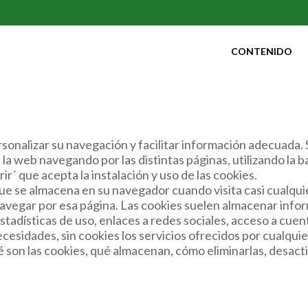
CONTENIDO
sonalizar su navegación y facilitar información adecuada.
n la web navegando por las distintas páginas, utilizando la
ir´ que acepta la instalación y uso de las cookies.
e se almacena en su navegador cuando visita casi cualquie
navegar por esa página. Las cookies suelen almacenar info
tadísticas de uso, enlaces a redes sociales, acceso a cuenta
 necesidades, sin cookies los servicios ofrecidos por cualq
son las cookies, qué almacenan, cómo eliminarlas, desactiva