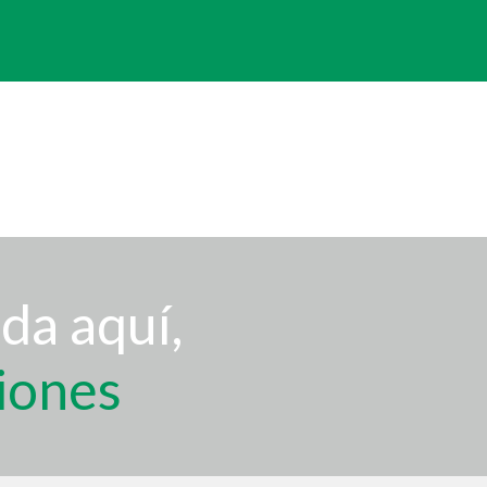
da aquí,
iones