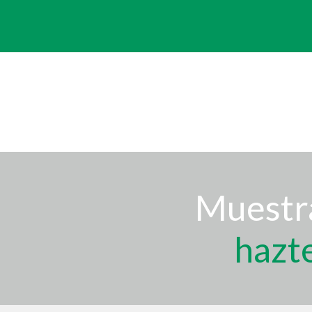
Muestra
hazt