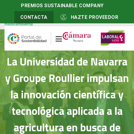
Inicio
>
Actualidad
PREMIOS SUSTAINABLE COMPANY
>
La Universidad de Navarra y Groupe Roullier
impulsan la innovación científica y tecnológica aplicada a la
CONTACTA
HAZTE PROVEEDOR
agricultura en busca de fertilizantes más eficientes y con menos impacto
medioambiental
La Universidad de Navarra
y Groupe Roullier impulsan
la innovación científica y
tecnológica aplicada a la
agricultura en busca de