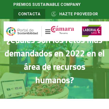
Inicio
>
PREMIOS SUSTAINABLE COMPANY
Actualidad
>
¿Cuáles son los retos más demandados en 2022
en el área de recursos humanos?
CONTACTA
HAZTE PROVEEDOR
¿Cuáles son los retos más
demandados en 2022 en el
área de recursos
humanos?