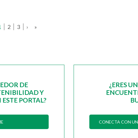
1
2
3
›
»
EEDOR DE
¿ERES U
ENIBILIDAD Y
ENCUENTR
 ESTE PORTAL?
B
ME
CONECTA CON UN 