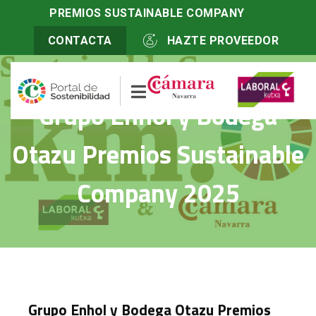
Inicio
>
Actualidad
PREMIOS SUSTAINABLE COMPANY
>
Grupo Enhol y Bodega Otazu Premios Sustainable
Company 2025
CONTACTA
HAZTE PROVEEDOR
Grupo Enhol y Bodega
Otazu Premios Sustainable
Company 2025
Grupo Enhol y Bodega Otazu Premios