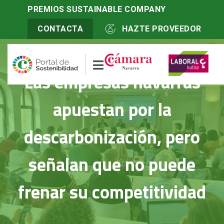
Inicio
>
PREMIOS SUSTAINABLE COMPANY
Actualidad
>
Las empresas navarras apuestan por la
descarbonización, pero señalan que no puede frenar su competitividad
CONTACTA
HAZTE PROVEEDOR
Las empresas navarras
apuestan por la
descarbonización, pero
señalan que no puede
frenar su competitividad