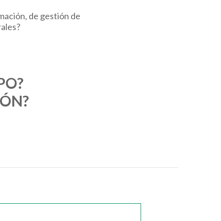
rmación, de gestión de
rales?
PO?
IÓN?