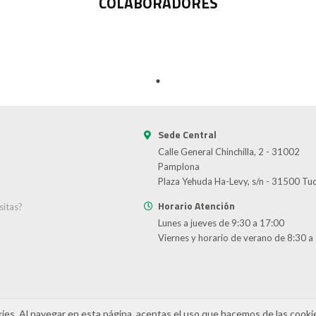
COLABORADORES
Sede Central
Calle General Chinchilla, 2 - 31002
Pamplona
Plaza Yehuda Ha-Levy, s/n - 31500 Tu
Horario Atención
sitas?
Lunes a jueves de 9:30 a 17:00
d
Viernes y horario de verano de 8:30 a
kies. Al navegar en esta página, aceptas el uso que hacemos de las cooki