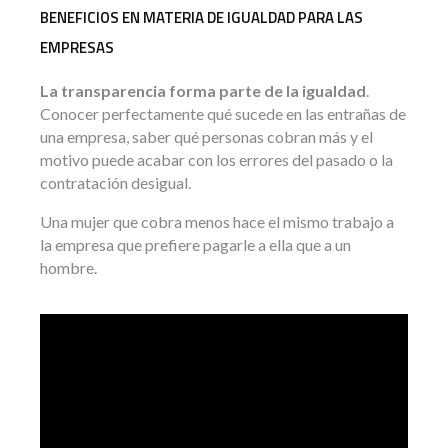
BENEFICIOS EN MATERIA DE IGUALDAD PARA LAS
EMPRESAS
La transparencia forma parte de la igualdad
.
Conocer perfectamente qué sucede en las entrañas de
una empresa, saber qué personas cobran más y el
motivo puede acabar con los errores del pasado o la
contratación desigual.
Una mujer que cobra menos hace el mismo trabajo a
la empresa que prefiere pagarle a ella que a un
hombre.