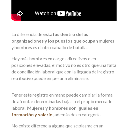
La diferencia de
estatus dentro de las
organizaciones y los puestos que ocupan
mujeres
y hombres es el otro caballo de batalla.
Hay más hombres en cargos directivos o en
posiciones elevadas, el motivo no es otro que una falta
de conciliación laboral que con la llegada del registro
retributivo puede empezar a eliminarse.
Tener este registro en mano puede cambiar la forma
de afrontar determinadas bajas o el propio mercado
laboral.
Mujeres y hombres son iguales en
formación y salario
,
además de en categoría.
No existe diferencia alguna que se plasme en un