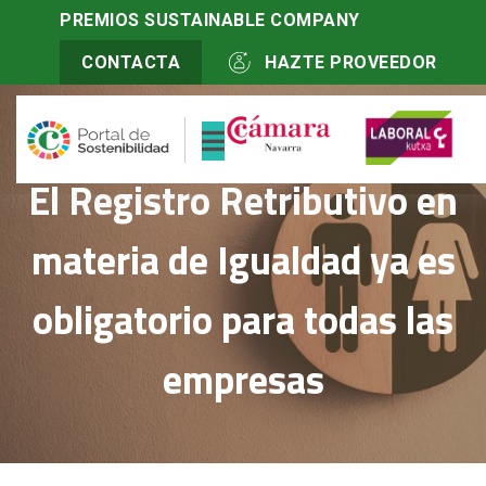
Inicio
>
PREMIOS SUSTAINABLE COMPANY
Portal sostenibilidad social
>
Actualidad
>
El Registro
Retributivo en materia de Igualdad ya es obligatorio para todas las
CONTACTA
HAZTE PROVEEDOR
empresas
El Registro Retributivo en
materia de Igualdad ya es
obligatorio para todas las
empresas